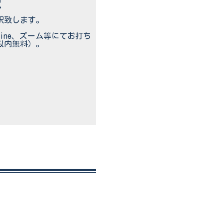
訳
訳致します。
ine、ズーム等にてお打ち
以内無料）。